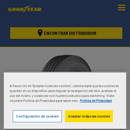
ENCONTRAR DISTRIBUIDOR
Al hacer clic en “Aceptar todas las cookies”, usted acepta que las cookies se
guarden en su dispositivo para mejorar la navegación del sitio, analizar el
uso del mismo, y colaborar con nuestros estudios para marketing. Visite
neuestra Politica de Privacidad para saber mas.
Politica de Privacidad
Configuración de cookies
Aceptar todas las cookies
Steelmark AGS