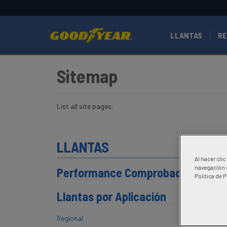
LLANTAS
R
Sitemap
List all site pages.
LLANTAS
Al hacer cli
navegación d
Performance Comprobada
Politica de 
Llantas por Aplicación
Regional