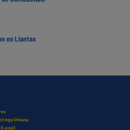
ón en Llantas
res
Entrega Urbana
 (Local)