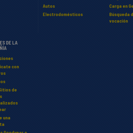
Autos
Carga en Ge
Electrodomésticos
Búsqueda d
vocación
ES DE LA
ÑÍA
ciones
ícate con
ros
sos
Sitios de
s
alizados
ear
te una
ta
s Goodyear a