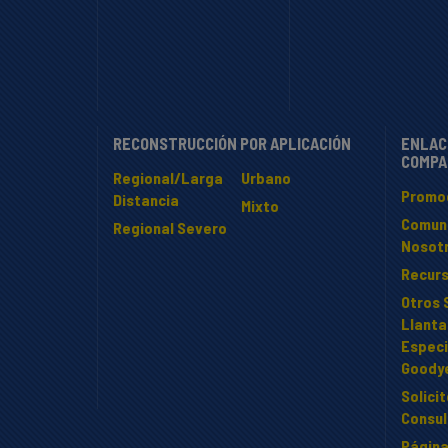
RECONSTRUCCIÓN POR APLICACIÓN
ENLAC
COMPA
Regional/Larga
Urbano
Promo
Distancia
Mixto
Comun
Regional Severo
Nosot
Recur
Otros 
Llanta
Especi
Goody
Solici
Consul
Página