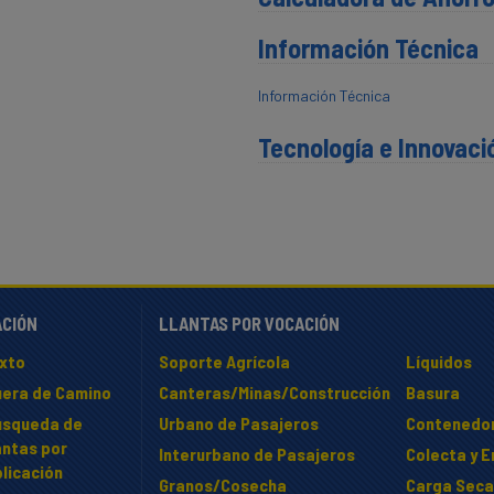
Información Técnica
Información Técnica
Tecnología e Innovaci
ACIÓN
LLANTAS POR VOCACIÓN
ixto
Soporte Agrícola
Líquidos
uera de Camino
Canteras/Minas/Construcción
Basura
úsqueda de
Urbano de Pasajeros
Contenedo
antas por
Interurbano de Pasajeros
Colecta y 
licación
Granos/Cosecha
Carga Seca